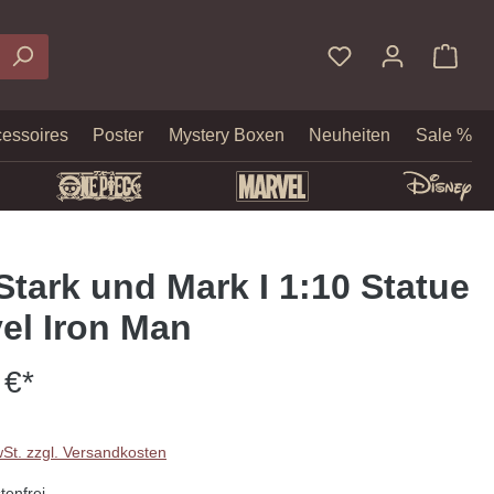
essoires
Poster
Mystery Boxen
Neuheiten
Sale %
Stark und Mark I 1:10 Statue
vel Iron Man
 €*
wSt. zzgl. Versandkosten
enfrei