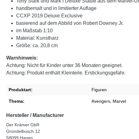
Tony Stark und Mark I Deluxe Statue aus dem Marvel-U
handbemalt und in limitierter Auflage
CCXP 2019 Deluxe Exclusive
basierend auf dem Abbild von Robert Downey Jr.
im Maßstab 1:10
Material: Kunstharz
Größe: ca. 20,8 cm
Warnhinweis:
Achtung: Nicht für Kinder unter 36 Monaten geeignet.
Achtung: Produkt enthält Kleinteile. Erstickungsgefahr.
Produktart:
Figuren
Thema:
Avengers
, Marvel
Hersteller / Manufacturer
Der Krämer GbR
Gründelbusch 12
58099 Hagen