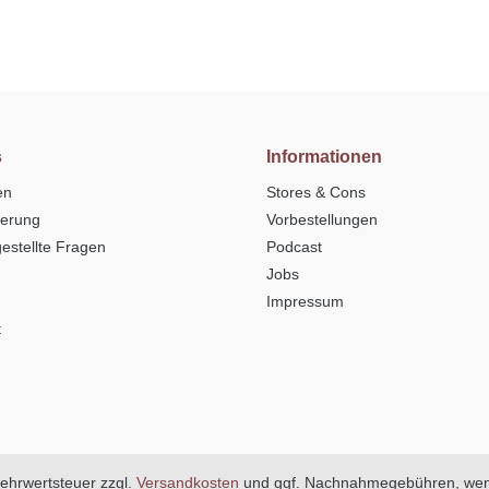
s
Informationen
en
Stores & Cons
ferung
Vorbestellungen
estellte Fragen
Podcast
Jobs
Impressum
t
 Mehrwertsteuer zzgl.
Versandkosten
und ggf. Nachnahmegebühren, wen