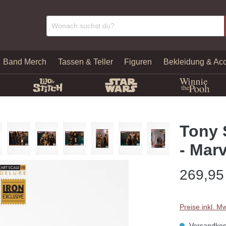
Band Merch
Tassen & Teller
Figuren
Bekleidung & Acc
Tony 
- Mar
269,95
Preise inkl. M
Versandkost